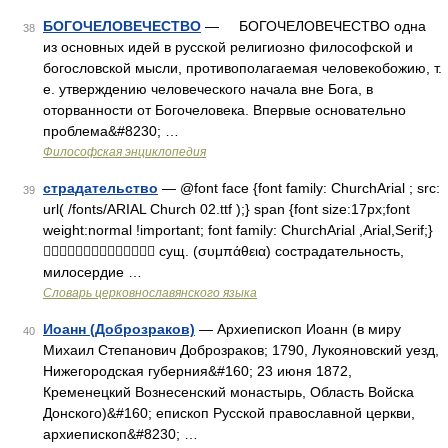
БОГОЧЕЛОВЕЧЕСТВО
— БОГОЧЕЛОВЕЧЕСТВО одна
38
из основных идей в русской религиозно философской и
богословской мысли, противополагаемая человекобожию, т.
е. утверждению человеческого начала вне Бога, в
оторванности от Богочеловека. Впервые основательно
проблема&#8230; …
Философская энциклопедия
страдательство
— @font face {font family: ChurchArial ; src:
39
url( /fonts/ARIAL Church 02.ttf );} span {font size:17px;font
weight:normal !important; font family: ChurchArial ,Arial,Serif;}
 сущ. (συμπάθεια) сострадательность,
милосердие …
Словарь церковнославянского языка
Иоанн (Доброзраков)
— Архиепископ Иоанн (в миру
40
Михаил Степанович Доброзраков; 1790, Лукояновский уезд,
Нижегородская губерния&#160; 23 июня 1872,
Кременецкий Вознесенский монастырь, Область Войска
Донского)&#160; епископ Русской православной церкви,
архиепископ&#8230; …